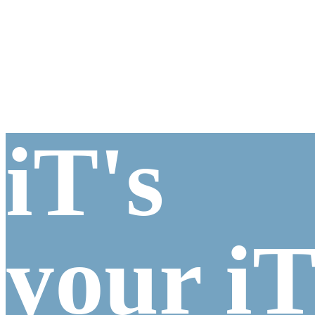
iT's
your i